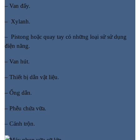
– Van đẩy.
– Xylanh.
– Pistong hoặc quay tay có những loại sử sử dụng
điện năng.
– Van hút.
– Thiết bị dẫn vật liệu.
– Ống dẫn.
– Phễu chứa vữa.
– Cánh trộn.