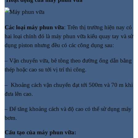
Các loại máy phun vữa
: Trên thị trường hiện nay có
hai loại chính đó là máy phun vữa kiểu quay tay và sử
dụng piston nhưng đều có các công dụng sau:
– Vận chuyển vữa, bê tông theo đường ống dẫn bằng
thép hoặc cao su tới vị trí thi công.
– Khoảng cách vận chuyển đạt tới 500m và 70 m khi
đưa lên cao.
– Để tăng khoảng cách và độ cao có thể sử dụng máy
bơm.
Cấu tạo của máy phun vữa: