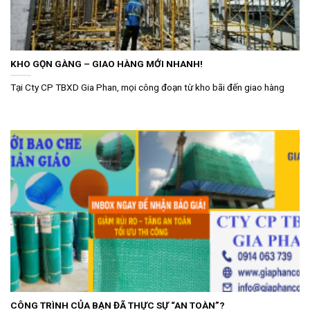
KHO GỌN GÀNG – GIAO HÀNG MỚI NHANH!
Tại Cty CP TBXD Gia Phan, mọi công đoạn từ kho bãi đến giao hàng
CÔNG TRÌNH CỦA BẠN ĐÃ THỰC SỰ “AN TOÀN”?