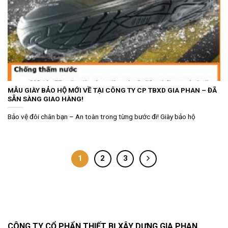
MẪU GIÀY BẢO HỘ MỚI VỀ TẠI CÔNG TY CP TBXD GIA PHAN – ĐÃ
SẴN SÀNG GIAO HÀNG!
Bảo vệ đôi chân bạn – An toàn trong từng bước đi! Giày bảo hộ
1
2
3
CÔNG TY CỔ PHẨN THIẾT BỊ XÂY DỰNG GIA PHAN