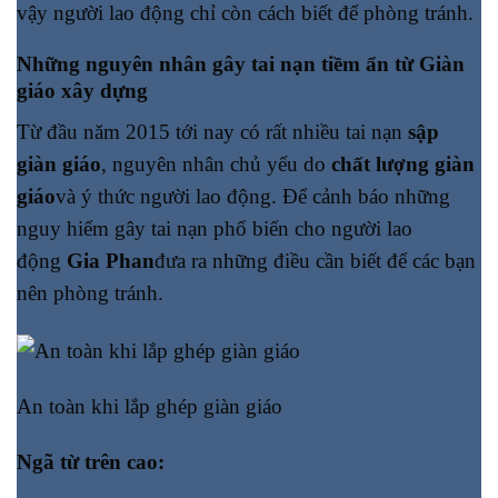
vậy người lao động chỉ còn cách biết để phòng tránh.
Những nguyên nhân gây tai nạn tiềm ẩn từ Giàn
giáo xây dựng
Từ đầu năm 2015 tới nay có rất nhiều tai nạn
sập
giàn giáo
, nguyên nhân chủ yếu do
chất lượng giàn
giáo
và ý thức người lao động. Để cảnh báo những
nguy hiểm gây tai nạn phổ biến cho người lao
động
Gia Phan
đưa ra những điều cần biết để các bạn
nên phòng tránh.
An toàn khi lắp ghép giàn giáo
Ngã từ trên cao: