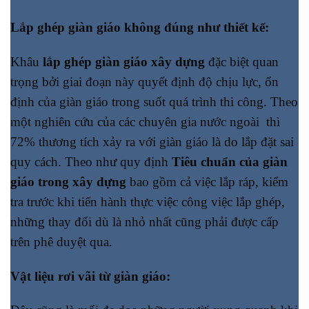
Lắp ghép giàn giáo không đúng như thiết kế:
Khâu
lắp ghép giàn giáo xây dựng
đặc biệt quan
trọng bởi giai đoạn này quyết định độ chịu lực, ổn
định của giàn giáo trong suốt quá trình thi công. Theo
một nghiên cứu của các chuyên gia nước ngoài thì
72% thương tích xảy ra với giàn giáo là do lắp đặt sai
quy cách. Theo như quy định
Tiêu chuẩn của giàn
giáo trong xây dựng
bao gồm cả việc lắp ráp, kiểm
tra trước khi tiến hành thực việc công việc lắp ghép,
những thay đổi dù là nhỏ nhất cũng phải được cấp
trên phê duyệt qua.
Vật liệu rơi vãi từ giàn giáo: