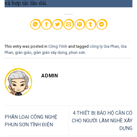
và hợp tác lâu dài.
This entry was posted in
Công Trình
and tagged
công ty Gia Phan
,
Gia
Phan
,
giàn giáo
,
giàn giáo xây dựng
,
phun sơn
.
ADMIN
4 THIẾT BỊ BẢO HỘ CẦN CÓ
PHÂN LOẠI CÔNG NGHỆ
CHO NGƯỜI LÀM NGHỀ XÂY
PHUN SƠN TĨNH ĐIỆN
DỰNG