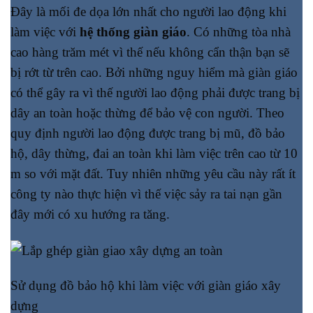
Đây là mối đe dọa lớn nhất cho người lao động khi
làm việc với
hệ thống giàn giáo
. Có những tòa nhà
cao hàng trăm mét vì thế nếu không cẩn thận bạn sẽ
bị rớt từ trên cao. Bởi những nguy hiểm mà giàn giáo
có thể gây ra vì thế người lao động phải được trang bị
dây an toàn hoặc thừng để bảo vệ con người. Theo
quy định người lao động được trang bị mũ, đồ bảo
hộ, dây thừng, đai an toàn khi làm việc trên cao từ 10
m so với mặt đất. Tuy nhiên những yêu cầu này rất ít
công ty nào thực hiện vì thế việc sảy ra tai nạn gần
đây mới có xu hướng ra tăng.
Sử dụng đồ bảo hộ khi làm việc với giàn giáo xây
dựng