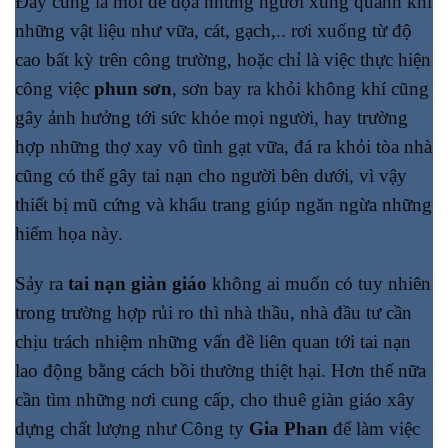
Đây cũng là mối đe dọa những người xung quanh khi
những vật liệu như vữa, cát, gạch,.. rơi xuống từ độ
cao bất kỳ trên công trường, hoặc chỉ là việc thực hiện
công việc
phun sơn
, sơn bay ra khỏi không khí cũng
gây ảnh hưởng tới sức khỏe mọi người, hay trường
hợp những thợ xay vô tình gạt vữa, đá ra khỏi tòa nhà
cũng có thể gây tai nạn cho người bên dưới, vì vậy
thiết bị mũ cứng và khẩu trang giúp ngăn ngừa những
hiểm họa này.
Sảy ra
tai nạn giàn giáo
không ai muốn có tuy nhiên
trong trường hợp rủi ro thì nhà thầu, nhà đầu tư cần
chịu trách nhiệm những vấn đề liên quan tới tai nạn
lao động bằng cách bồi thường thiệt hại. Hơn thế nữa
cần tìm những nơi cung cấp, cho thuê giàn giáo xây
dựng chất lượng như Công ty
Gia Phan
để làm việc