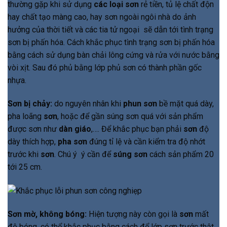
thường gặp khi sử dụng
các loại sơn
rẻ tiền, tủ lệ chất độn
hay chất tạo màng cao, hay sơn ngoài ngôi nhà do ảnh
hưởng của thời tiết và các tia tử ngoại sẽ dẫn tới tình trạng
sơn bị phấn hóa. Cách khắc phục tình trạng sơn bị phấn hóa
bằng cách sử dụng bàn chải lông cứng và rửa với nước bằng
vòi xịt. Sau đó phủ bằng lớp phủ sơn có thành phần gốc
nhựa.
Sơn bị chảy:
do nguyên nhân khi
phun sơn
bề mặt quá dày,
pha loãng
sơn
, hoặc để gần súng sơn quá với sản phẩm
được sơn như
dàn giáo
,…. Để khắc phục bạn phải
sơn
độ
dày thích hợp,
pha sơn
đúng tỉ lệ và cần kiểm tra độ nhớt
trước khi
sơn
. Chú ý ý cần để
súng sơn
cách sản phẩm 20
tới 25 cm.
Sơn mờ, không bóng:
Hiện tượng này còn gọi là
sơn
mất
độ bóng, có thể khắc phục bằng cách để lớp sơn trước thật