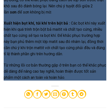
khô sau đó đánh bóng lại. Nên chú ý tuyệt đối giữa 2
lần
sơn
để sơn không bị mờ.
Xuất hiện bọt khí, túi khí trên bột bả :
Các bọt khí này xuất
hiện khi quá trình trộn bột bả maitit và chất tạo cứng, nhiều
chất tạo cứng sẽ tạo ra bọt khí. Để khắc phục trường hợp
này bạn phủ thêm một lớp matit sau đó nhám lại, đồng thời
cần chú ý khi trộn mattit với chất tạo cứng phải đều và đúng
tỉ lệ thành phần ghi trên hướng dẫn.
Từ những lỗi cơ bản thường gặp ở trên bạn có thể khắc phục
dễ dàng để nâng cao tay nghề, hoàn thiện được tốt sản
phẩm một cách an toàn và hoàn hảo.