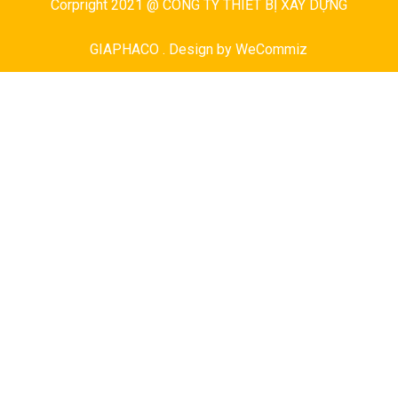
Corpright 2021 @ CÔNG TY THIẾT BỊ XÂY DỰNG
GIAPHACO . Design by
WeCommiz