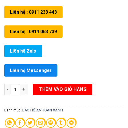
Liên hệ : 0911 233 443
Liên hệ : 0914 063 739
Liên hệ Zalo
Liên hệ Messenger
Găng tay sợi 42g kim 10 số lượng
THÊM VÀO GIỎ HÀNG
Danh mục:
BẢO HỘ AN TOÀN XANH