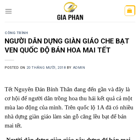
Skip
to
content
CÔNG TRÌNH
NGƯỜI DÂN DỰNG GIÀN GIÁO CHE BẠT
VEN QUỐC ĐỘ BÁN HOA MAI TẾT
POSTED ON
20 THÁNG MƯỜI, 2018
BY
ADMIN
Tết Nguyên Đán Bính Thân đang đến gần và đây là
cơ hội để người dân trồng hoa thu hái kết quả cả một
mùa lao động của mình. Trên quốc lộ 1A đã có nhiều
nhà dựng giàn giáo làm sàn gỗ căng lều bạt để bán
mai tết.
Người dân dựng giàn giáo xây dựng để bán mai