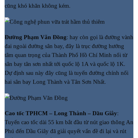
cũng khó khăn không kém.
Đường Phạm Văn Đồng
: hay còn gọi là đường vành
đai ngoài đường sân bay, đây là trục đường hướng
tâm quan trọng của Thành Phố Hồ Chí Minh nối từ
sân bay tân sơn nhất tới quốc lộ 1A và quốc lộ 1K.
Dự định sau này đây cũng là tuyến đường chính nối
hai sân bay Long Thành và Tân Sơn Nhất.
Cao tốc TPHCM – Long Thành – Dầu Giây
:
Tuyến cao tốc dài 55 km bắt đầu từ nút giao thông An
Phú đến Dầu Giây đã giải quyết vấn đề đi lại và rút