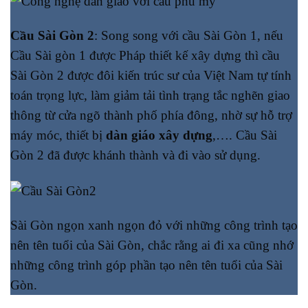
Cầu Sài Gòn 2
: Song song với cầu Sài Gòn 1, nếu
Cầu Sài gòn 1 được Pháp thiết kế xây dựng thì cầu
Sài Gòn 2 được đôi kiến trúc sư của Việt Nam tự tính
toán trọng lực, làm giảm tải tình trạng tắc nghẽn giao
thông từ cửa ngõ thành phố phía đông, nhờ sự hỗ trợ
máy móc, thiết bị
dàn giáo xây dựng
,…. Cầu Sài
Gòn 2 đã được khánh thành và đi vào sử dụng.
Sài Gòn ngọn xanh ngọn đỏ với những công trình tạo
nên tên tuổi của Sài Gòn, chắc rằng ai đi xa cũng nhớ
những công trình góp phần tạo nên tên tuổi của Sài
Gòn.