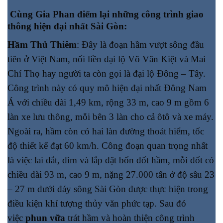
Cùng
Gia Phan
điểm lại những công trình giao
thông hiện đại nhất Sài Gòn:
Hầm Thủ Thiêm
: Đây là đoạn hầm vượt sông đầu
tiên ở Việt Nam, nối liền đại lộ Võ Văn Kiệt và Mai
Chí Thọ hay người ta còn gọi là đại lộ Đông – Tây.
Công trình này có quy mô hiện đại nhất Đông Nam
Á với chiều dài 1,49 km, rộng 33 m, cao 9 m gồm 6
làn xe lưu thông, mỗi bên 3 làn cho cả ôtô và xe máy.
Ngoài ra, hầm còn có hai làn đường thoát hiểm, tốc
độ thiết kế đạt 60 km/h. Công đoạn quan trọng nhất
là việc lai dắt, dìm và lắp đặt bốn đốt hầm, mỗi đốt có
chiều dài 93 m, cao 9 m, nặng 27.000 tấn ở độ sâu 23
– 27 m dưới đáy sông Sài Gòn được thực hiện trong
điều kiện khí tượng thủy văn phức tạp. Sau đó
việc
phun vữa
trát hầm và hoàn thiện công trình