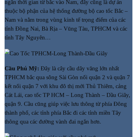
ngắn thời gian từ bắc vào Nam, đây cũng là dự án
thuộc bộ phận của hệ thống đường bộ cao tốc Bắc –
Nam và nằm trong vùng kinh tế trọng điểm của các
tỉnh Đồng Nai, Bà Rịa – Vũng Tàu, TPHCM và các
tỉnh Tây Nguyên…
Cầu Phú Mỹ:
Đây là cây cầu dây văng lớn nhất
TPHCM bắc qua sông Sài Gòn nối quận 2 và quận 7
kết nối quận 7 với khu đô thị mới Thủ Thiêm, cảng
Cát Lái, cao tốc TP HCM – Long Thành – Dầu Giây,
quận 9. Cầu cũng giúp việc lưu thông từ phía Đông
thành phố, các tỉnh phía Bắc đi các tỉnh miền Tây
thông qua các đường vành đai ngắn hơn.