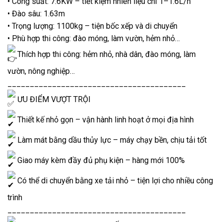
• Công suất: 7.6KW – tiết kiệm nhiên liệu chỉ 1–1.6L/h
• Đào sâu: 1.63m
• Trọng lượng: 1100kg – tiện bốc xếp và di chuyển
• Phù hợp thi công: đào móng, làm vườn, hẻm nhỏ…
Thích hợp thi công: hẻm nhỏ, nhà dân, đào móng, làm
vườn, nông nghiệp…
________________________________________
ƯU ĐIỂM VƯỢT TRỘI
Thiết kế nhỏ gọn – vận hành linh hoạt ở mọi địa hình
Làm mát bằng dầu thủy lực – máy chạy bền, chịu tải tốt
Giao máy kèm đầy đủ phụ kiện – hàng mới 100%
Có thể di chuyển bằng xe tải nhỏ – tiện lợi cho nhiều công
trình
________________________________________