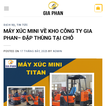
Skip
to
content
DỊCH VỤ
,
TIN TỨC
MÁY XÚC MINI VỀ KHO CÔNG TY GIA
PHAN– ĐẬP THÙNG TẠI CHỖ
POSTED ON
17 THÁNG BẢY, 2025
BY
ADMIN