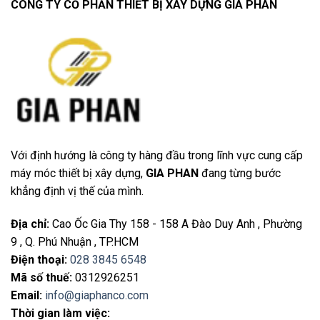
CÔNG TY CỔ PHẨN THIẾT BỊ XÂY DỰNG GIA PHAN
Với định hướng là công ty hàng đầu trong lĩnh vực cung cấp
máy móc thiết bị xây dựng,
GIA PHAN
đang từng bước
khẳng định vị thế của mình.
Địa chỉ
:
Cao Ốc Gia Thy 158 - 158 A Đào Duy Anh , Phường
9 , Q. Phú Nhuận , TP.HCM
Điện thoại
:
028 3845 6548
Mã số thuế:
0312926251
Email
:
info@giaphanco.com
Thời gian làm việc: