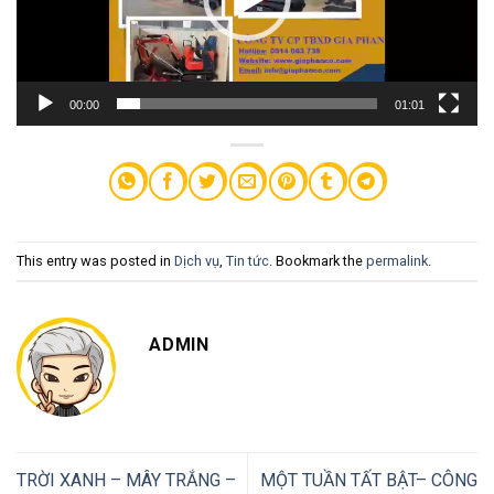
00:00
01:01
This entry was posted in
Dịch vụ
,
Tin tức
. Bookmark the
permalink
.
ADMIN
TRỜI XANH – MÂY TRẮNG –
MỘT TUẦN TẤT BẬT– CÔNG