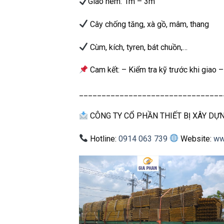
Giáo nêm: 1m – 3m
Cây chống tăng, xà gồ, mâm, thang
Cùm, kích, tyren, bát chuồn,…
Cam kết: – Kiểm tra kỹ trước khi giao 
________________________________
CÔNG TY CỔ PHẦN THIẾT BỊ XÂY DỰ
Hotline:
0914 063 739
Website:
ww