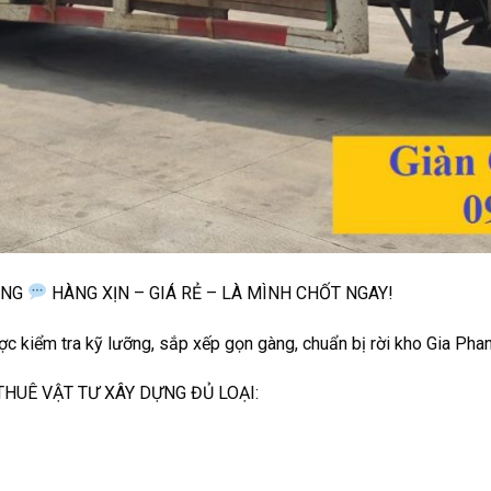
ÀNG
HÀNG XỊN – GIÁ RẺ – LÀ MÌNH CHỐT NGAY!
c kiểm tra kỹ lưỡng, sắp xếp gọn gàng, chuẩn bị rời kho Gia Phan 
HUÊ VẬT TƯ XÂY DỰNG ĐỦ LOẠI: