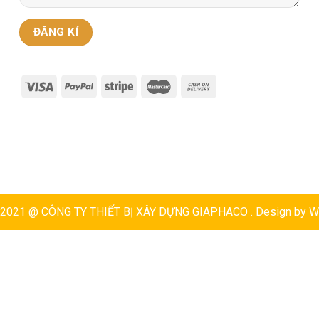
t 2021 @ CÔNG TY THIẾT BỊ XÂY DỰNG GIAPHACO . Design by
W