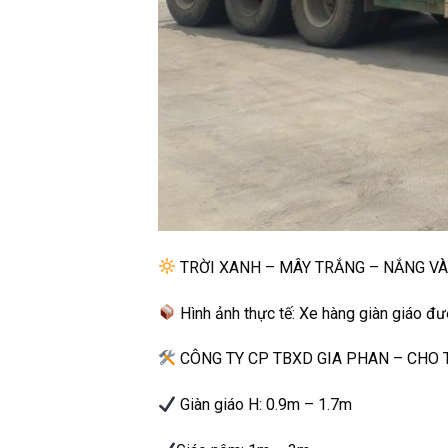
TRỜI XANH – MÂY TRẮNG – NẮNG V
Hình ảnh thực tế: Xe hàng giàn giáo đượ
CÔNG TY CP TBXD GIA PHAN – CHO T
Giàn giáo H: 0.9m – 1.7m