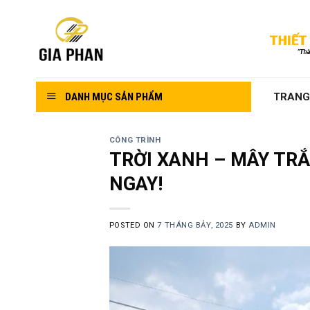
Skip
to
content
DANH MỤC SẢN PHẨM
TRANG
CÔNG TRÌNH
TRỜI XANH – MÂY TRẮ
NGAY!
POSTED ON
7 THÁNG BẢY, 2025
BY
ADMIN