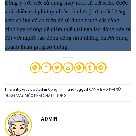
Đồng ý với việc sử dụng máy móc cũ tiết kiệm đước
khá nhiều chi phí tuy nhiên cần lưu ý tới chất lượng
xem chúng có an toàn để sử dụng trong các công
trình hay không để giảm thiểu tai nạn lao động xảy ra
đối với người lao động cũng như những người xung
quanh tham gia giao thông.
This entry was posted in
Công Trình
and tagged
CẢNH BÁO KHI SỬ
DỤNG MÁY MÓC KÉM CHẤT LƯỢNG
.
ADMIN