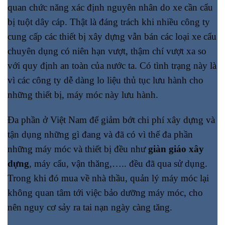
quan chức năng xác định nguyên nhân do xe cần cẩu
bị tuột dây cáp. Thật là đáng trách khi nhiều công ty
cung cấp các thiết bị xây dựng vẫn bán các loại xe cẩu
chuyên dụng có niên hạn vượt, thậm chí vượt xa so
với quy định an toàn của nước ta. Có tình trạng này là
vì các công ty dễ dàng lo liệu thủ tục lưu hành cho
những thiết bị, máy móc này lưu hành.
Đa phần ở Việt Nam để giảm bớt chi phí xây dựng và
tận dụng những gì đang và đã có vì thế đa phần
những máy móc và thiết bị đều như
giàn giáo xây
dựng
, máy cẩu, vận thăng,….. đều đã qua sử dụng.
Trong khi đó mua về nhà thầu, quản lý máy móc lại
không quan tâm tới việc bảo dưỡng máy móc, cho
nên nguy cơ sảy ra tai nạn ngày càng tăng.