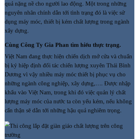
quả nặng nề cho người lao động. Một trong những
nguyên nhân chính dẫn tới tình trạng đó là việc sử
dụng máy móc, thiết bị kém chất lượng trong ngành
xây dựng.
Cùng Công Ty Gia Phan tìm hiểu thực trạng.
Việt Nam đang thực hiện chiến dịch mở cửa và chuẩn
bị ký hiệp định đối tác chiến lượng xuyên Thái Bình
Dương vì vậy nhiều máy móc thiết bị phục vụ cho
những ngành công nghiệp, xây dựng,…. Được nhập
khẩu vào Việt Nam, trong khi đó việc quản lý chất
lượng máy móc của nước ta còn yếu kém, nếu không
cẩn thận sẽ dẫn tới những hậu quả nghiêm trọng.