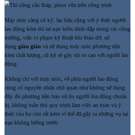
Máy móc càng cũ kỹ, lạc hậu cộng với ý thức người
lao động kém thì tai nạn luôn dình dập trong các công
trường, việc vi phạm kỹ thuật khi tháo dỡ, sử
dụng
giàn giáo
và sử dụng máy móc phương tiện
kém chất lượng, cũ kỹ sẽ gây rủi ro cao với người lao
động.
Không chỉ với máy móc, về phía người lao động
cũng có nguyên nhân chủ quan như không sử dụng
đầy đủ phương tiện bảo vệ do người loa động chuẩn
bị, không tuân thủ quy trình làm việc an toàn và ý
thức của họ còn rất kém vì thế đã gây ra những vụ tai
nạn không lường trước.