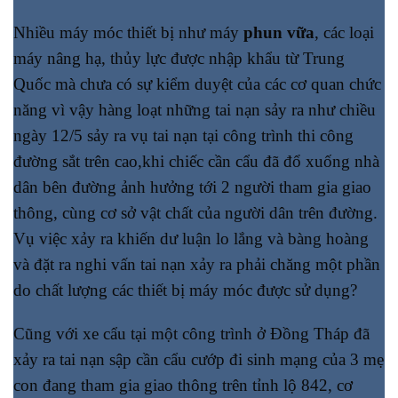
Nhiều máy móc thiết bị như máy
phun vữa
, các loại
máy nâng hạ, thủy lực được nhập khẩu từ Trung
Quốc mà chưa có sự kiểm duyệt của các cơ quan chức
năng vì vậy hàng loạt những tai nạn sảy ra như chiều
ngày 12/5 sảy ra vụ tai nạn tại công trình thi công
đường sắt trên cao,khi chiếc cần cẩu đã đổ xuống nhà
dân bên đường ảnh hưởng tới 2 người tham gia giao
thông, cùng cơ sở vật chất của người dân trên đường.
Vụ việc xảy ra khiến dư luận lo lắng và bàng hoàng
và đặt ra nghi vấn tai nạn xảy ra phải chăng một phần
do chất lượng các thiết bị máy móc được sử dụng?
Cũng với xe cẩu tại một công trình ở Đồng Tháp đã
xảy ra tai nạn sập cần cẩu cướp đi sinh mạng của 3 mẹ
con đang tham gia giao thông trên tỉnh lộ 842, cơ