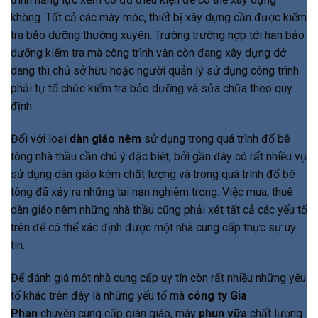
không. Tất cả các máy móc, thiết bị xây dựng cần được kiểm
tra bảo dưỡng thường xuyên. Trường trường hợp tới hạn bảo
dưỡng kiểm tra mà công trình vẫn còn đang xây dựng dở
dang thì chủ sở hữu hoặc người quản lý sử dụng công trình
phải tự tổ chức kiểm tra bảo dưỡng và sửa chữa theo quy
định.
Đối với loại
dàn giáo nêm
sử dụng trong quá trình đổ bê
tông nhà thầu cần chú ý đặc biệt, bởi gần đây có rất nhiều vụ
sử dụng dàn giáo kém chất lượng và trong quá trình đổ bê
tông đã xảy ra những tai nạn nghiêm trọng. Việc mua, thuê
dàn giáo nêm những nhà thầu cũng phải xét tất cả các yếu tố
trên để có thể xác định được một nhà cung cấp thực sự uy
tín.
Để đánh giá một nhà cung cấp uy tín còn rất nhiều những yếu
tố khác trên đây là những yếu tố mà
công ty Gia
Phan
chuyên cung cấp giàn giáo, máy
phun vữa
chất lượng