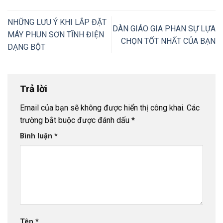
NHỮNG LƯU Ý KHI LẮP ĐẶT
DÀN GIÁO GIA PHAN SỰ LỰA
MÁY PHUN SƠN TĨNH ĐIỆN
CHỌN TỐT NHẤT CỦA BẠN
DẠNG BỘT
Trả lời
Email của bạn sẽ không được hiển thị công khai.
Các
trường bắt buộc được đánh dấu
*
Bình luận
*
Tên
*