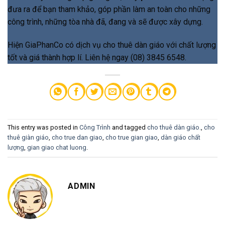
đưa ra để bạn tham khảo, góp phần làm an toàn cho những
công trình, những tòa nhà đã, đang và sẽ được xây dựng.
Hiện GiaPhanCo có dịch vụ cho thuê dàn giáo với chất lượng
tốt và giá thành hợp lí. Liên hệ ngay (08) 3845 6548.
This entry was posted in
Công Trình
and tagged
cho thuê dàn giáo.
,
cho
thuê giàn giáo
,
cho true dan giao
,
cho true gian giao
,
dàn giáo chất
lượng
,
gian giao chat luong
.
ADMIN