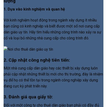
lượng
1. Dựa vào kinh nghiệm và quan hệ
Với kinh nghiệm hoạt động trong ngành xây dựng ít nhiều
bạn cũng có kinh nghiệp và biết được một số nơi cung cấp
dàn giáo uy tín. Hãy tìm hiểu những công trình nào xảy ra sự
cố và loại bỏ những nhà cung cấp cho công trình đó.
2. Cập nhật công nghệ tiên tiến:
Một nhà cung cấp dàn giáo hay các thiết bị xây dựng luôn
phải cập nhật những thiết bị mới cho thị trường, đây là nhiệm
vụ để họ có thể tồn tại trong ngành công nghiệp xây dựng
đang cực kỳ phát triển này.
3. Đánh giá qua giấy tờ:
Đối với một công ty cho thuê dàn giáo bạn phải có đầy đủ