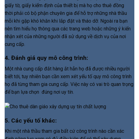
giấy tờ, giấy kiểm định của thiết bị mà họ cho thuê đồng
thời phải có bộ phận chuyên gia để hỗ trợ những nhà thầu
mỗi khi gặp khó khăn khi lắp đặt và tháo dỡ. Ngoài ra bạn
nên tìm hiểu họ thông qua các trang web hoặc những ý kiến
nhận xét của những người đã sử dụng về dịch vụ của nơi
cung cấp.
4. Đánh giá quy mô công trình:
Một nhà cung cấp đắt hàng ắt hẳn họ đã được nhiều người
biết tới, tuy nhiên bạn cần xem xét yếu tố quy mô công trình
họ đã từng tham gia cung cấp. Việc này có vai trò quan trọng
để bạn lựa chọn đúng nơi uy tín.
5. Các yếu tố khác:
Khi một nhà thầu tham gia bất cứ công trình nào cần xác
đinh năng lực xem có đủ điều kiện để có thể xây dựng