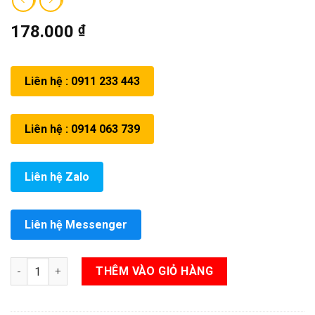
178.000
₫
Liên hệ : 0911 233 443
Liên hệ : 0914 063 739
Liên hệ Zalo
Liên hệ Messenger
Áo quần vải kaki ghi xám quần túi hộp số lượng
THÊM VÀO GIỎ HÀNG