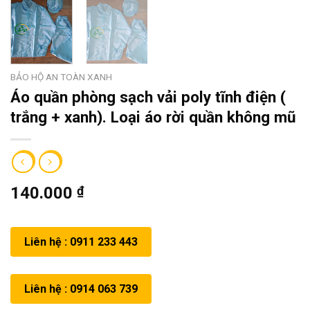
BẢO HỘ AN TOÀN XANH
Áo quần phòng sạch vải poly tĩnh điện (
trắng + xanh). Loại áo rời quần không mũ
140.000
₫
Liên hệ : 0911 233 443
Liên hệ : 0914 063 739