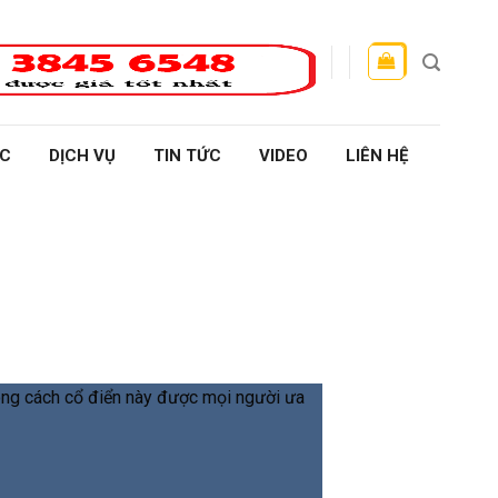
ỰC
DỊCH VỤ
TIN TỨC
VIDEO
LIÊN HỆ
hong cách cổ điển này được mọi người ưa