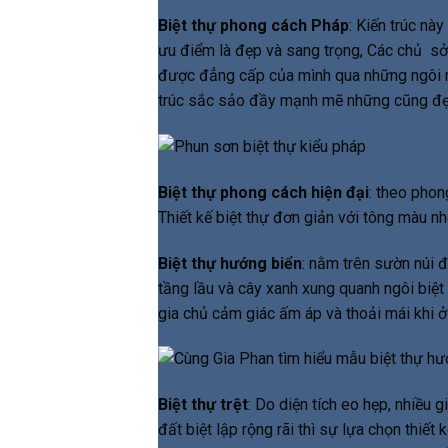
Biệt thự phong cách Pháp
: Kiến trúc nà
ưu điểm là đẹp và sang trọng, Các chủ sở 
được đẳng cấp của mình qua những ngôi nhà 
trúc sắc sảo đầy mạnh mẽ những cũng đẹ
Biệt thự phong cách hiện đại
: theo phon
Thiết kế biệt thự đơn giản với tông màu n
Biệt thự hướng biển
: nằm trên sườn núi đ
tầng lầu và cây xanh xung quanh ngôi biệt t
gia chủ cảm giác ấm áp và thoải mái khi ở
Biệt thự trệt
: Do diện tích eo hẹp, nhiều
đất biệt lập rộng rãi thì sự lựa chọn thiết 