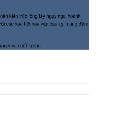
 nên kiến trúc lộng lẫy nguy nga, hoành
 với các họa tiết hoa văn cầu kỳ, mang đậm
ưng ý và chất lượng.