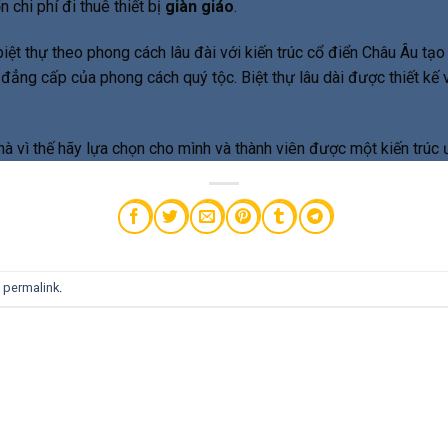
 chi phí đi thuê thiết bị
giàn giáo
.
 biệt thự theo phong cách lâu đài với kiến trúc cổ điển Châu Âu tạo
 đẳng cấp của phong cách quý tộc. Biệt thự lâu dài được thiết kế
hà vì thế hãy lựa chọn cho mình và thành viên được một kiến trúc 
e
permalink
.