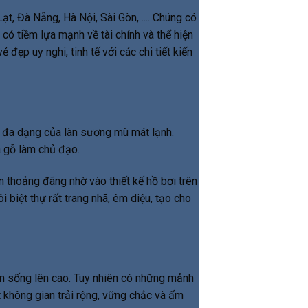
ạt, Đà Nẵng, Hà Nội, Sài Gòn,….. Chúng có
có tiềm lựa mạnh về tài chính và thể hiện
ẹp uy nghi, tinh tế với các chi tiết kiến
n đa dạng của làn sương mù mát lạnh.
 gỗ làm chủ đạo.
n thoảng đãng nhờ vào thiết kế hồ bơi trên
i biệt thự rất trang nhã, êm diệu, tạo cho
ian sống lên cao. Tuy nhiên có những mảnh
 một không gian trải rộng, vững chắc và ấm