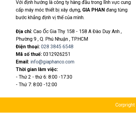
Với định hướng là công ty hàng đầu trong lĩnh vực cung
cấp máy móc thiết bị xây dựng,
GIA PHAN
đang từng
bước khẳng định vị thế của mình.
Địa chỉ
:
Cao Ốc Gia Thy 158 - 158 A Đào Duy Anh ,
Phường 9 , Q. Phú Nhuận , TP.HCM
Điện thoại
:
028 3845 6548
Mã số thuế:
0312926251
Email
:
info@giaphanco.com
Thời gian làm việc:
- Thứ 2 - thứ 6: 8:00 -17:30
- Thứ 7: 8:00 -12:00
Corprigh