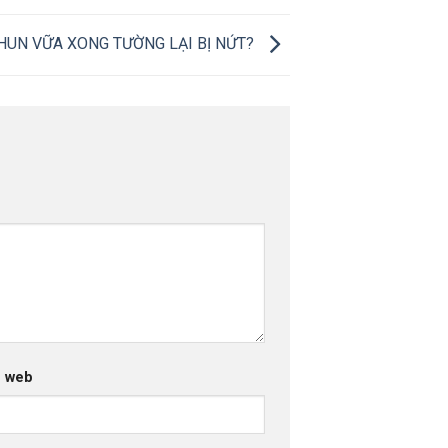
PHUN VỮA XONG TƯỜNG LẠI BỊ NỨT?
g web