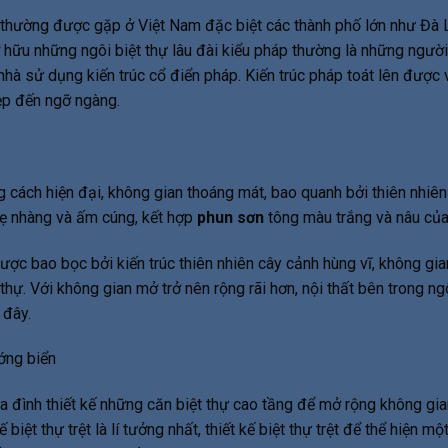
y thường được gặp ở Việt Nam đặc biệt các thành phố lớn như Đà L
hữu những ngôi biệt thự lâu đài kiểu pháp thường là những người 
sử dụng kiến trúc cổ điển pháp. Kiến trúc pháp toát lên được vẻ đ
p đến ngỡ ngàng.
g cách hiện đại, không gian thoáng mát, bao quanh bởi thiên nhiê
hẹ nhàng và ấm cúng, kết hợp
phun sơn
tông màu trắng và nâu của
ược bao bọc bởi kiến trúc thiên nhiên cây cảnh hùng vĩ, không gia
hự. Với không gian mở trở nên rộng rãi hơn, nội thất bên trong ngô
 đây.
 gia đình thiết kế những căn biệt thự cao tầng để mở rộng không g
kế biệt thự trệt là lí tưởng nhất, thiết kế biệt thự trệt để thể hiện