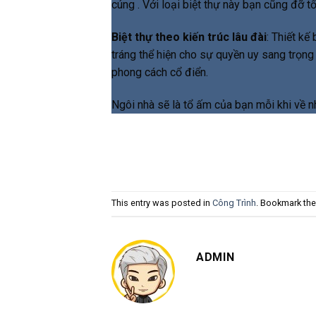
cúng . Với loại biệt thự này bạn cũng đỡ tốn
Biệt thự theo kiến trúc lâu đài
: Thiết kế
tráng thể hiện cho sự quyền uy sang trọng
phong cách cổ điển.
Ngôi nhà sẽ là tổ ấm của bạn mỗi khi về n
This entry was posted in
Công Trình
. Bookmark th
ADMIN