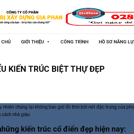
 CHỦ
GIỚI THIỆU
CÔNG TRÌNH
HỒ SƠ NĂNG L
 KIẾN TRÚC BIỆT THỰ ĐẸP
y nhiên chúng lại không bao giờ lỗi thời bởi nét đặc trưng của p
g cách nhà giàu.
những kiến trúc cổ điển đẹp hiện nay: