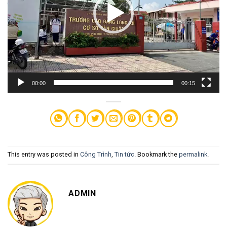
00:00
00:15
This entry was posted in
Công Trình
,
Tin tức
. Bookmark the
permalink
.
ADMIN