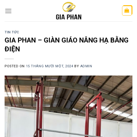
Skip
to
content
TIN TỨC
GIA PHAN – GIÀN GIÁO NÂNG HẠ BẰNG
ĐIỆN
POSTED ON
15 THÁNG MƯỜI MỘT, 2024
BY
ADMIN