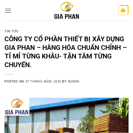
Skip
to
content
TIN TỨC
CÔNG TY CỔ PHẦN THIẾT BỊ XÂY DỰNG
GIA PHAN – HÀNG HÓA CHUẨN CHỈNH –
TỈ MỈ TỪNG KHÂU- TẬN TÂM TỪNG
CHUYẾN.
POSTED ON
27 THÁNG NĂM, 2025
BY
ADMIN
Trình
chơi
Video