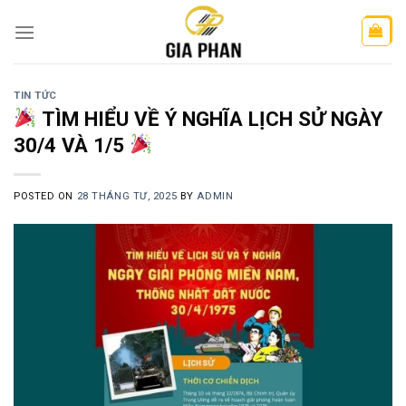
Skip
to
content
TIN TỨC
TÌM HIỂU VỀ Ý NGHĨA LỊCH SỬ NGÀY
30/4 VÀ 1/5
POSTED ON
28 THÁNG TƯ, 2025
BY
ADMIN